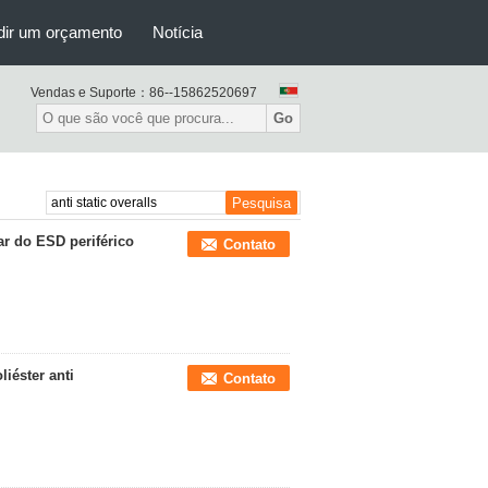
dir um orçamento
Notícia
Vendas e Suporte：
86--15862520697
Go
r do ESD periférico
Contato
iéster anti
Contato