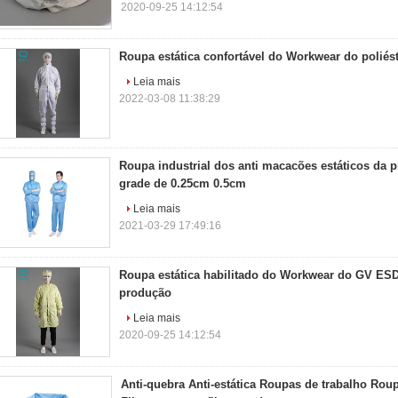
2020-09-25 14:12:54
Roupa estática confortável do Workwear do poliést
Leia mais
2022-03-08 11:38:29
Roupa industrial dos anti macacões estáticos da p
grade de 0.25cm 0.5cm
Leia mais
2021-03-29 17:49:16
Roupa estática habilitado do Workwear do GV ESD 
produção
Leia mais
2020-09-25 14:12:54
Anti-quebra Anti-estática Roupas de trabalho Roup