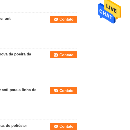
er anti
Contato
rova da poeira da
Contato
anti para a linha de
Contato
as de poliéster
Contato