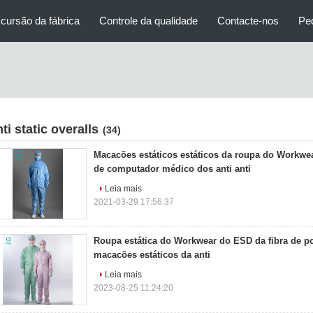
cursão da fábrica
Controle da qualidade
Contacte-nos
Pe
ti static overalls
(34)
Macacões estáticos estáticos da roupa do Workwea
de computador médico dos anti anti
Leia mais
2021-03-29 17:56:37
Roupa estática do Workwear do ESD da fibra de pol
macacões estáticos da anti
Leia mais
2023-08-25 11:24:20