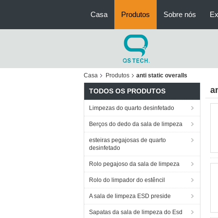
Casa
Produtos
Sobre nós
Ex
Casa
Produtos
anti static overalls
an
TODOS OS PRODUTOS
Limpezas do quarto desinfetado
Berços do dedo da sala de limpeza
esteiras pegajosas de quarto
desinfetado
Rolo pegajoso da sala de limpeza
Rolo do limpador do estêncil
A sala de limpeza ESD preside
Sapatas da sala de limpeza do Esd