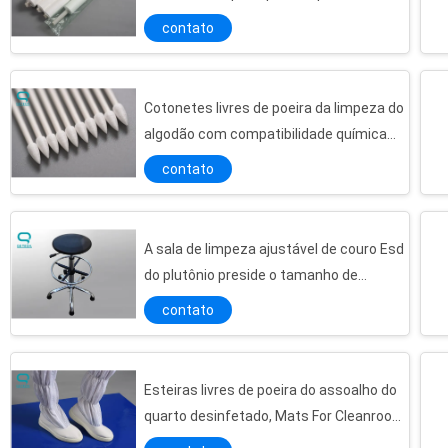
contaminação do óleo
contato
Cotonetes livres de poeira da limpeza do
algodão com compatibilidade química
excelente
contato
A sala de limpeza ajustável de couro Esd
do plutônio preside o tamanho de
430*400mm com resto do pé
contato
Esteiras livres de poeira do assoalho do
quarto desinfetado, Mats For Cleanroom
pegajoso descartável