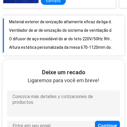
contato
Material exterior de ionização altamente eficaz da liga de alumínio do quadro do ventilador de ar
Ventilador de ar de ionização do sistema de ventilação do quarto desinfetado para o laboratório
O difusor de aço inoxidável do ar do teto 220V/50Hz filtra com filtro de Hepa
Altura estática personalizada da mesa 670-1120mm dos acessórios do quarto desinfetado do tamanho anti
A estação de aço inoxidável da lavagem do olho do laboratório com válvula de chuveiro personalizou tamanhos
Deslize não os berços descartáveis do dedo, preservativos puros do dedo do látex de 100% para a sala Dustless
3 colora berços flexíveis do dedo da sala de limpeza do ESD para evitar a alergia da pele
Sapatas de aço da sala de limpeza de Toe Cap ESD para a linha de produção da placa de circuito
Deixe um recado
Resistência exterior de Toe Shoes Canvas Upper Material 107-109Ω/Cm2 do aço do plutônio única ESD
Ligaremos para você em breve!
Sapatas de segurança do ESD da segurança dos homens com anti punctura de aço de Toe Cap
A sala de limpeza de aço do ESD do dedo do pé calça a cor múltipla resistente de alta temperatura
Anti tela estática do polipropileno tecida não para a roupa da segurança
As luvas descartáveis do nitrilo Stretchable resistente do óleo usam-se para a transformação de produtos alimentares
Material livre do látex dos berços do dedo da sala de limpeza do anti pó bege estático
Berços resistentes do dedo do preto da estrutura, toque confortável dos anti berços estáticos do dedo