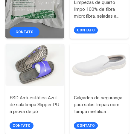
CONTROLE
Limpezas de quarto
200 gm 25% Nylon 75%
limpo 100% de fibra
PoliésterTasquetes de
DA
microfibra, seladas a
limpeza para a indústria
QUALIDADE
laser
electrónica
CONTATO
CONTATO
CONTACTE-
NOS
NOTÍCIA
PEÇA
ESD Anti-estática Azul
Calçados de segurança
UMAS
de sala limpa Slipper PU
para salas limpas com
CITAÇÕES
à prova de pó
tampa metálica
antiestática de PU
CONTATO
CONTATO
MAPA