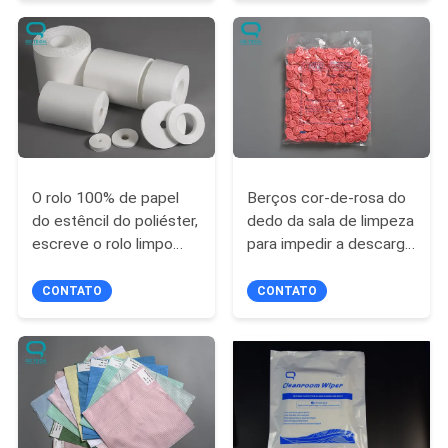
DO
SITE
PRIVACY
POLICY
O rolo 100% de papel
Berços cor-de-rosa do
do estêncil do poliéster,
dedo da sala de limpeza
escreve o rolo limpo
para impedir a descarga
com flexibilidade alta
da ponta para o uso da
sala de limpeza
CONTATO
CONTATO