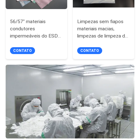
56/57" materiais
Limpezas sem fiapos
condutores
materiais macias,
impermeáveis do ESD
limpezas de limpeza de
da largura para o
Microfiber com
Workwear da sala de
absorção alta
CONTATO
CONTATO
limpeza