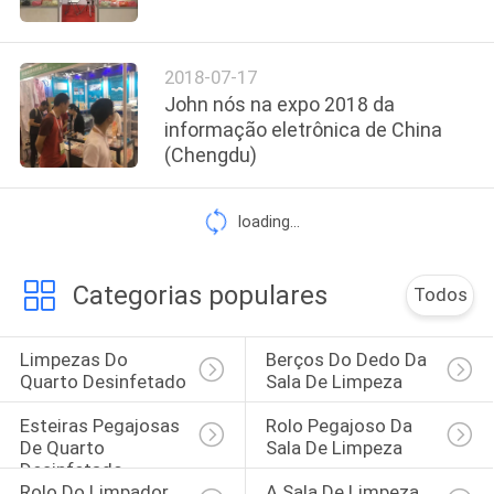
CONTROLE
DA
2018-07-17
QUALIDADE
John nós na expo 2018 da
informação eletrônica de China
(Chengdu)
CONTACTE-
NOS
loading...
NOTÍCIA
Categorias populares
Todos
PEÇA
Limpezas Do 
Berços Do Dedo Da 
UMAS
Quarto Desinfetado
Sala De Limpeza
CITAÇÕES
Esteiras Pegajosas 
Rolo Pegajoso Da 
De Quarto 
Sala De Limpeza
Desinfetado
MAPA
Rolo Do Limpador 
A Sala De Limpeza 