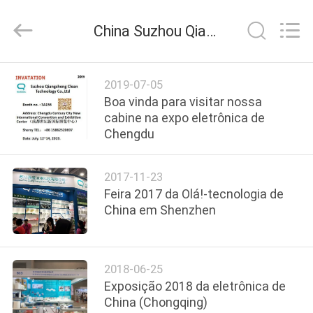
Suzhou
Qiangsheng
Clean
China Suzhou Qiangsheng Clean Technology Co.,Ltd notícias da empresa
Technology
Co.,Ltd.
All
Rights
CASA
Reserved.
2019-07-05
Boa vinda para visitar nossa
PRODUTOS
cabine na expo eletrônica de
Chengdu
SOBRE
2017-11-23
NÓS
Feira 2017 da Olá!-tecnologia de
China em Shenzhen
EXCURSÃO
DA
2018-06-25
FÁBRICA
Exposição 2018 da eletrônica de
China (Chongqing)