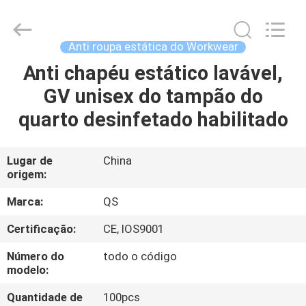
Suzhou
Qiangsheng
Clean
Technology
Co.,Ltd.
Anti roupa estática do Workwear
All
Rights
Anti chapéu estático lavável,
CASA
Reserved.
GV unisex do tampão do
PRODUTOS
quarto desinfetado habilitado
SOBRE
Lugar de
China
origem:
NÓS
Marca:
QS
EXCURSÃO
Certificação:
CE, IOS9001
DA
Número do
todo o código
FÁBRICA
modelo:
Quantidade de
100pcs