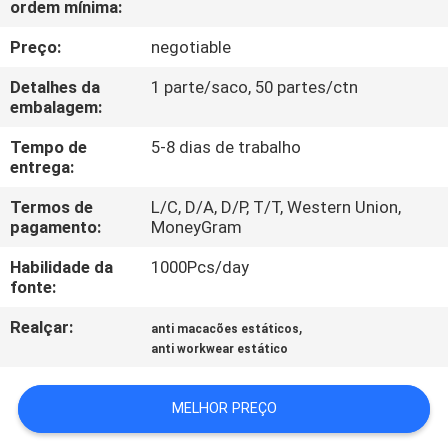
ordem mínima:
CONTROLE
DA
Preço:
negotiable
QUALIDADE
Detalhes da
1 parte/saco, 50 partes/ctn
embalagem:
CONTACTE-
Tempo de
5-8 dias de trabalho
entrega:
NOS
Termos de
L/C, D/A, D/P, T/T, Western Union,
pagamento:
MoneyGram
NOTÍCIA
Habilidade da
1000Pcs/day
fonte:
PEÇA
Realçar:
,
anti macacões estáticos
UMAS
anti workwear estático
CITAÇÕES
MELHOR PREÇO
MAPA