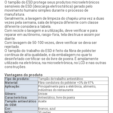
O tampão do ESD protege seus produtos microeletrónicos
sensíveis de ESD (descarga eletrostática) gerado pelo
movimento humano simples durante o processo de
manufatura.
Geralmente, a lavagem de limpeza do chapéu uma vez a duas
vezes pela semana, sala de limpeza diferente com classe
diferente considera a tabela.
Com recicle o lavagem e a utilização, deve verificar e para
reparar em autônomo, rasgo-fora, tela destrua e assim por
diante.
Com lavagem de 50-100 vezes, deve verificar se deva ser
rejeitado.
O tampão do trabalho do ESD é feito da fibra de poliéster
contínua de alta qualidade, e da embalagem no quarto
desinfetado certificar-se do livre de poeira. É amplamente
utilizado na eletrônica, na microeletrônica, no LCD e nas outras
construções.
Vantagens do produto
Tipo de produto:
Tampão de trabalho antiestático
Material:
Fibra condutora do poliéster +3% de 97%
Aplicação:
Principalmente para a eletrônica, alimento,
indústrias do restaurante
Gênero:
Unisex
Característica:
Antiestático, livre de poeira
Tampão antiestático
Aceite
do OEM:
Cor:
Branco, azul
MOQ:
30 partes