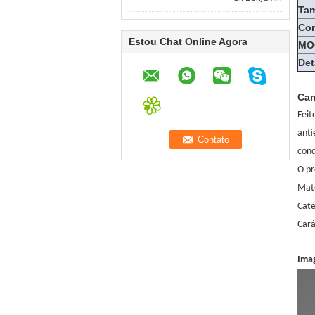
Tam
Cor
Estou Chat Online Agora
MO
Det
Cam
Feit
anti
cond
O pr
Mate
Cate
Cará
Ima