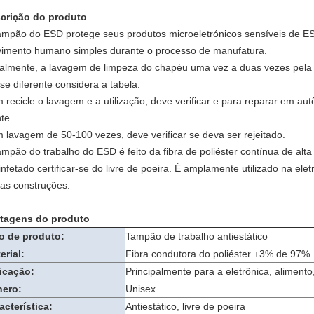
crição do produto
ampão do ESD protege seus produtos microeletrónicos sensíveis de ESD
imento humano simples durante o processo de manufatura.
almente, a lavagem de limpeza do chapéu uma vez a duas vezes pela 
se diferente considera a tabela.
 recicle o lavagem e a utilização, deve verificar e para reparar em au
te.
 lavagem de 50-100 vezes, deve verificar se deva ser rejeitado.
ampão do trabalho do ESD é feito da fibra de poliéster contínua de al
infetado certificar-se do livre de poeira. É amplamente utilizado na ele
ras construções.
tagens do produto
o de produto:
Tampão de trabalho antiestático
erial:
Fibra condutora do poliéster +3% de 97%
icação:
Principalmente para a eletrônica, alimento
ero:
Unisex
acterística:
Antiestático, livre de poeira