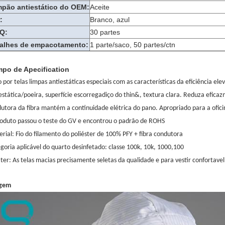
pão antiestático do OEM:
Aceite
:
Branco, azul
Q:
30 partes
alhes de empacotamento:
1 parte/saco, 50 partes/ctn
po de Apecification
o por telas limpas antiestáticas especiais com as características da eficiência 
estática/poeira, superfície escorregadiço do thin&, textura clara. Reduza efica
utora da fibra mantém a continuidade elétrica do pano. Apropriado para a oficin
oduto passou o teste do GV e encontrou o padrão de ROHS
rial: Fio do filamento do poliéster de 100% PFY + fibra condutora
goria aplicável do quarto desinfetado: classe 100k, 10k, 1000,100
ter:
As telas macias precisamente seletas da qualidade e para vestir confortav
gem