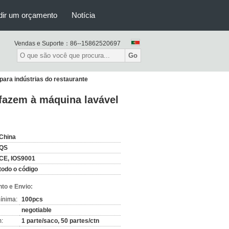
dir um orçamento
Notícia
Vendas e Suporte：
86--15862520697
Go
para indústrias do restaurante
 fazem à máquina lavável
China
QS
CE, IOS9001
todo o código
to e Envio:
ínima:
100pcs
negotiable
:
1 parte/saco, 50 partes/ctn