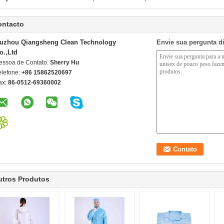
ontacto
uzhou Qiangsheng Clean Technology
Envie sua pergunta d
o.,Ltd
essoa de Contato:
Sherry Hu
elefone:
+86 15862520697
ax:
86-0512-69360002
utros Produtos