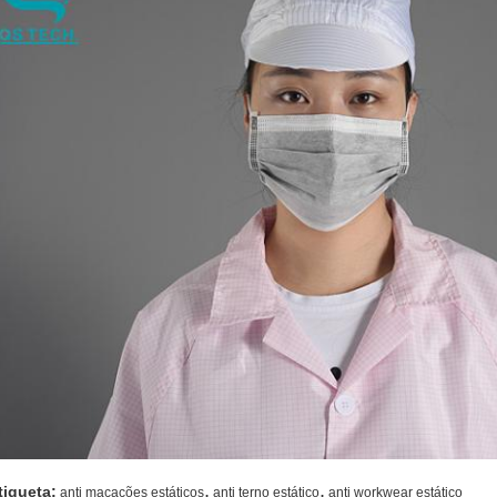
,
,
tiqueta:
anti macacões estáticos
anti terno estático
anti workwear estático