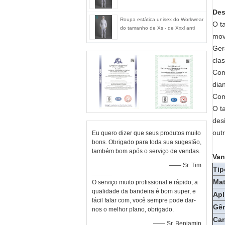
Des
Roupa estática unisex do Workwear
O t
do tamanho de Xs - de Xxxl anti
mov
Ger
clas
Com
dian
Com
O t
des
out
Eu quero dizer que seus produtos muito
bons. Obrigado para toda sua sugestão,
também bom após o serviço de vendas.
Van
—— Sr. Tim
Tip
Mat
O serviço muito profissional e rápido, a
qualidade da bandeira é bom super, e
Apl
fácil falar com, você sempre pode dar-
Gên
nos o melhor plano, obrigado.
Car
—— Sr. Benjamin