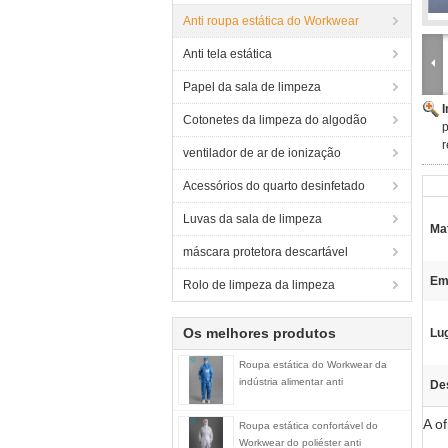
Anti roupa estática do Workwear
Anti tela estática
Papel da sala de limpeza
Cotonetes da limpeza do algodão
p
r
ventilador de ar de ionização
Acessórios do quarto desinfetado
Luvas da sala de limpeza
Mat
máscara protetora descartável
Em
Rolo de limpeza da limpeza
Os melhores produtos
Lu
Roupa estática do Workwear da
indústria alimentar anti
De
A o
Roupa estática confortável do
Workwear do poliéster anti