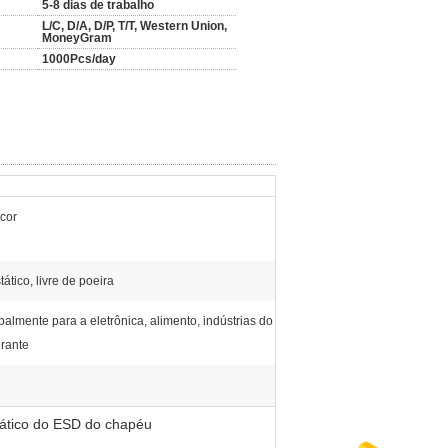
5-8 dias de trabalho
L/C, D/A, D/P, T/T, Western Union,
MoneyGram
1000Pcs/day
cor
tático, livre de poeira
palmente para a eletrônica, alimento, indústrias do
urante
stático do ESD do chapéu