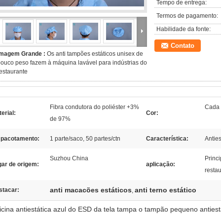
Tempo de entrega:
Termos de pagamento:
Habilidade da fonte:
Contato
Imagem Grande :
Os anti tampões estáticos unisex de
ouco peso fazem à máquina lavável para indústrias do
estaurante
Fibra condutora do poliéster +3%
Cada 
erial:
Cor:
de 97%
pacotamento:
1 parte/saco, 50 partes/ctn
Característica:
Anties
Suzhou China
Princi
gar de origem:
aplicação:
resta
anti macacões estáticos
anti terno estático
stacar:
,
ficina antiestática azul do ESD da tela tampa o tampão pequeno antie