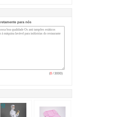
iretamente para nós
(
0
/ 3000)