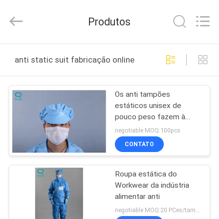
Suzhou
Qiangsheng
Clean
Produtos
Technology
Co.,Ltd.
All
Rights
CASA
Reserved.
anti static suit fabricação online
PRODUTOS
Os anti tampões
estáticos unisex de
SOBRE
pouco peso fazem à
NÓS
máquina lavável para
negotiable MOQ:100pcs
indústrias do restaurante
CONTATO
EXCURSÃO
Roupa estática do
DA
Workwear da indústria
FÁBRICA
alimentar anti
negotiable MOQ:20 PCes/tamanho