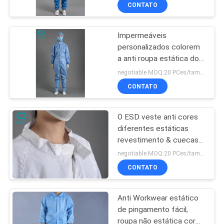
CONTROLE
CONTATO
DA
Impermeáveis
QUALIDADE
personalizados colorem
a anti roupa estática do
CONTACTE-
Workwear para a sala de
negotiable MOQ:20 PCes/tamanho
limpeza e o laboratório
NOS
CONTATO
O ESD veste anti cores
NOTÍCIA
diferentes estáticas
revestimento & cuecas
PEÇA
dos ternos
negotiable MOQ:20 PCes/tamanho
UMAS
CONTATO
CITAÇÕES
Anti Workwear estático
de pingamento fácil,
MAPA
roupa não estática cor