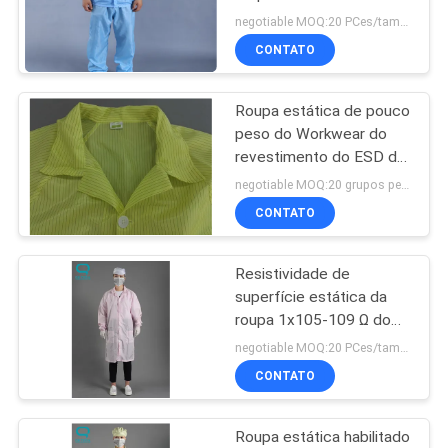
personalizada
DO
negotiable MOQ:20 PCes/tamanho
CONTATO
SITE
Roupa estática de pouco
PRIVACY
peso do Workwear do
POLICY
revestimento do ESD do
poliéster amarelo
negotiable MOQ:20 grupos pelo tamanho
condutor da fibra da anti
CONTATO
Resistividade de
superfície estática da
roupa 1x105-109 Ω do
Workwear do elevado
negotiable MOQ:20 PCes/tamanho
desempenho anti
CONTATO
Roupa estática habilitado