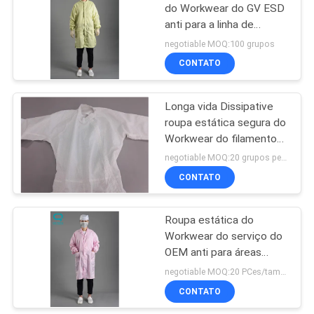
do Workwear do GV ESD
anti para a linha de
produção
negotiable MOQ:100 grupos
CONTATO
Longa vida Dissipative
roupa estática segura do
Workwear do filamento
do poliéster da anti
negotiable MOQ:20 grupos pelo tamanho
CONTATO
Roupa estática do
Workwear do serviço do
OEM anti para áreas
delicadas estáticas
negotiable MOQ:20 PCes/tamanho
CONTATO