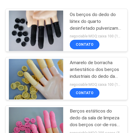
Os berços do dedo do
látex do quarto
desinfetado pulverizam o
preto livre
negociable MOQ:caixa 100 (100/box)
CONTATO
Amarelo de borracha
antiestático dos berços
industriais do dedo da
sala de limpeza
negociable MOQ:caixa 100 (100/box)
CONTATO
Berços estáticos do
dedo da sala de limpeza
dos berços cor-de-rosa
do dedo do ESD anti
negociable MOQ:200 sacos (500g/bag)