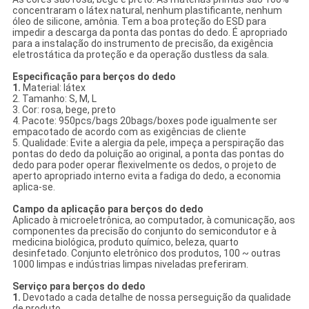
concentraram o látex natural, nenhum plastificante, nenhum
óleo de silicone, amônia. Tem a boa proteção do ESD para
impedir a descarga da ponta das pontas do dedo. É apropriado
para a instalação do instrumento de precisão, da exigência
eletrostática da proteção e da operação dustless da sala.
Especificação para berços do dedo
1.
Material: látex
2. Tamanho: S, M, L
3. Cor: rosa, bege, preto
4. Pacote: 950pcs/bags 20bags/boxes pode igualmente ser
empacotado de acordo com as exigências de cliente
5. Qualidade: Evite a alergia da pele, impeça a perspiração das
pontas do dedo da poluição ao original, a ponta das pontas do
dedo para poder operar flexivelmente os dedos, o projeto de
aperto apropriado interno evita a fadiga do dedo, a economia
aplica-se.
Campo da aplicação para berços do dedo
Aplicado à microeletrônica, ao computador, à comunicação, aos
componentes da precisão do conjunto do semicondutor e à
medicina biológica, produto químico, beleza, quarto
desinfetado. Conjunto eletrônico dos produtos, 100 ~ outras
1000 limpas e indústrias limpas niveladas preferiram.
Serviço para berços do dedo
1.
Devotado a cada detalhe de nossa perseguição da qualidade
de produto.