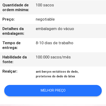
CONTROLE
Quantidade de
100 sacos
ordem mínima:
DA
QUALIDADE
Preço:
negotiable
Detalhes da
embalagem do vácuo
CONTACTE-
embalagem:
NOS
Tempo de
8-10 dias de trabalho
entrega:
NOTÍCIA
Habilidade da
100.000 sacos/mês
fonte:
Realçar:
,
PEÇA
anti berços estáticos do dedo
protetores do dedo do látex
UMAS
CITAÇÕES
MELHOR PREÇO
MAPA