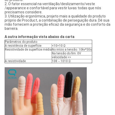
2. O fator essencial na ventilação/deslizamento/veste
/appearance e confortável para vestir luvas todas que nós
precisamos considere.
3. Utilização ergonômica, projeto mais a qualidade do produto
próprio de Procduct, a combinação de perseguição dura. Dê sua
mão fornecem a proteção eficaz da segurança e do conforto da
barreira.
A outra informação vista abaixo da carta
Parâmetros do produto
A resistência de superfície
<10>10 Ω
Resistividade de superfície média
No início a tensão: 10kv*30s
Na tensão do fim: 0V
velocidade:<>
A resistividade
108
1010 Ω
~