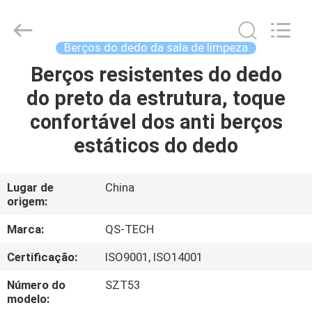
Suzhou
Qiangsheng
Clean
Technology
Co.,Ltd.
Berços do dedo da sala de limpeza
All
Rights
Berços resistentes do dedo
CASA
Reserved.
do preto da estrutura, toque
PRODUTOS
confortável dos anti berços
estáticos do dedo
SOBRE
NÓS
Lugar de
China
origem:
EXCURSÃO
Marca:
QS-TECH
DA
Certificação:
ISO9001, ISO14001
FÁBRICA
Número do
SZT53
modelo: