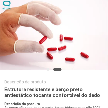
DO
SITE
PRIVACY
POLICY
Descrição de produto
Estrutura resistente e berço preto
antiestático tocante confortável do dedo
Descrição do produto
As cores são rosa, bege e preto. As matérias primas são 100%