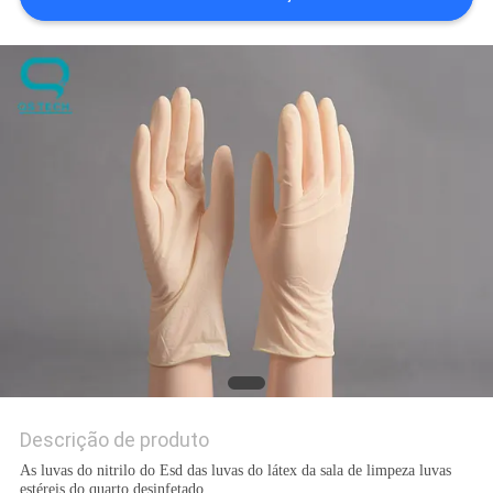
DO
SITE
PRIVACY
POLICY
Descrição de produto
As luvas do nitrilo do Esd das luvas do látex da sala de limpeza luvas
estéreis do quarto desinfetado